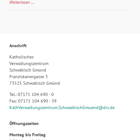
Seit
Weiterlesen …
1.4.2026
neuer
Mitarbeiter
im
Kath.
Verwaltungszentrum
Anschrift
Schwäbisch
Gmünd
Katholisches
Verwaltungszentrum
Schwäbisch Gmünd
Franziskanergasse 3
73525 Schwäbisch Gmünd
Tel.: 07171 104 690 - 0
Fax: 07171 104 690 - 39
KathVerwaltungszentrum.SchwaebischGmuend@drs.de
Öffnungszeiten
Montag bis Freitag