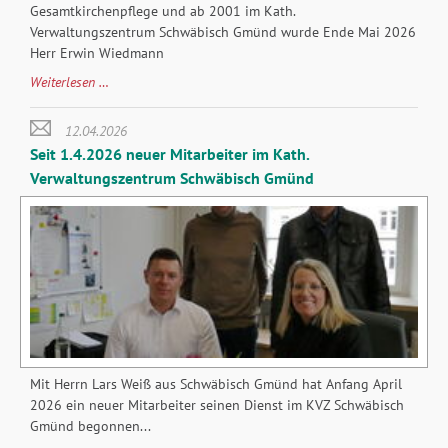
Gesamtkirchenpflege und ab 2001 im Kath.
Verwaltungszentrum Schwäbisch Gmünd wurde Ende Mai 2026
Herr Erwin Wiedmann
Verabschiedung
Weiterlesen …
Herren
Erwin
12.04.2026
Wiedmann
Seit 1.4.2026 neuer Mitarbeiter im Kath.
und
Verwaltungszentrum Schwäbisch Gmünd
Daniel
Splettstößer
aus
dem
KVZ
Schwäbisch
Gmünd
Mit Herrn Lars Weiß aus Schwäbisch Gmünd hat Anfang April
2026 ein neuer Mitarbeiter seinen Dienst im KVZ Schwäbisch
Gmünd begonnen...