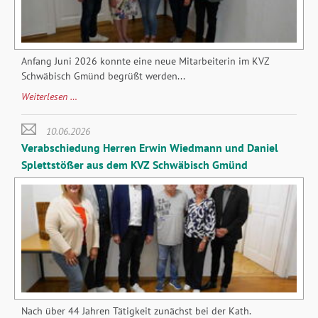
Anfang Juni 2026 konnte eine neue Mitarbeiterin im KVZ
Schwäbisch Gmünd begrüßt werden...
Neue
Weiterlesen …
Mitarbeiterin
im
10.06.2026
KVZ
Verabschiedung Herren Erwin Wiedmann und Daniel
Schwäbisch
Splettstößer aus dem KVZ Schwäbisch Gmünd
Gmünd
ab
Juni
2026
Nach über 44 Jahren Tätigkeit zunächst bei der Kath.